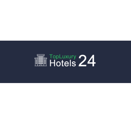
Unabhängiger Online-Führer zu Luxus- und Boutique-
Hotels, Apartments und Ski-Chalets in beliebten Resorts
in Europa und den USA. Lesen Sie Rezensionen und
Bewertungen von Unterkünften mit Pool und Aussicht im
Stadtzentrum mit Parkplatz oder in der Nähe des
Flughafenterminals, exklusive Reiseziele, die von
Reiseexperten ausgewählt wurden