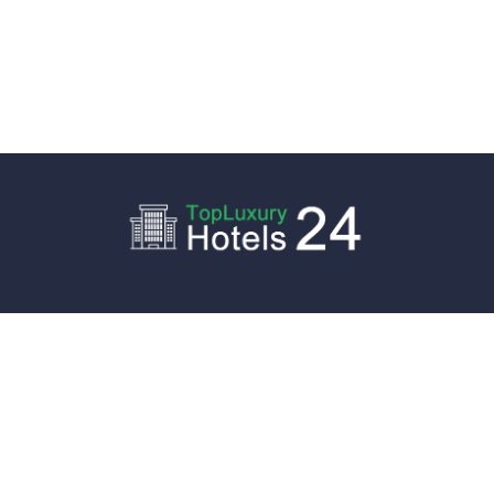
Unabhängiger Online-Führer zu Luxus- und Boutique-
Hotels, Apartments und Ski-Chalets in beliebten Resorts
in Europa und den USA. Lesen Sie Rezensionen und
Bewertungen von Unterkünften mit Pool und Aussicht im
Stadtzentrum mit Parkplatz oder in der Nähe des
Flughafenterminals, exklusive Reiseziele, die von
Reiseexperten ausgewählt wurden