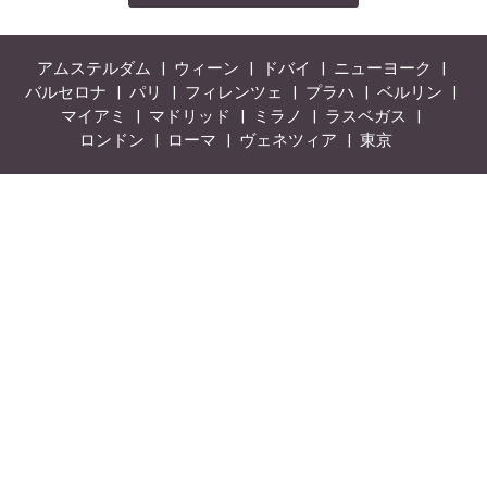
アムステルダム
ウィーン
ドバイ
ニューヨーク
バルセロナ
パリ
フィレンツェ
プラハ
ベルリン
マイアミ
マドリッド
ミラノ
ラスベガス
ロンドン
ローマ
ヴェネツィア
東京