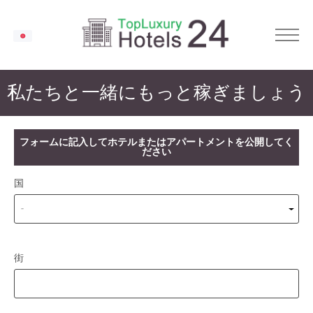
JA
私たちと一緒にもっと稼ぎましょう
フォームに記入してホテルまたはアパートメントを公開してく
ださい
国
-
街