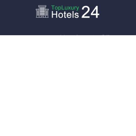
ヨーロッパとアメリカの人気リゾートにある高級ホテル、
ブティックホテル、アパートメント、スキーシャレーに関
する独立系オンラインガイド。 旅行の専門家が選んだ高級
目的地、駐車場付きの市内中心部または空港ターミナル近
くのプールと景色を楽しめる宿泊施設のレビューと評価を
お読みください
ホテルを公開する
月曜日-日曜日
9.00から20.00まで
info@topluxuryhotels24.com