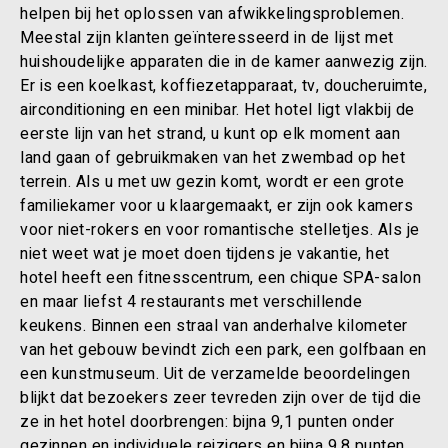
helpen bij het oplossen van afwikkelingsproblemen.
Meestal zijn klanten geïnteresseerd in de lijst met
huishoudelijke apparaten die in de kamer aanwezig zijn.
Er is een koelkast, koffiezetapparaat, tv, doucheruimte,
airconditioning en een minibar. Het hotel ligt vlakbij de
eerste lijn van het strand, u kunt op elk moment aan
land gaan of gebruikmaken van het zwembad op het
terrein. Als u met uw gezin komt, wordt er een grote
familiekamer voor u klaargemaakt, er zijn ook kamers
voor niet-rokers en voor romantische stelletjes. Als je
niet weet wat je moet doen tijdens je vakantie, het
hotel heeft een fitnesscentrum, een chique SPA-salon
en maar liefst 4 restaurants met verschillende
keukens. Binnen een straal van anderhalve kilometer
van het gebouw bevindt zich een park, een golfbaan en
een kunstmuseum. Uit de verzamelde beoordelingen
blijkt dat bezoekers zeer tevreden zijn over de tijd die
ze in het hotel doorbrengen: bijna 9,1 punten onder
gezinnen en individuele reizigers en bijna 9,8 punten