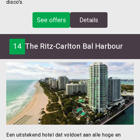
disco's.
See offers
Details
14
The Ritz-Carlton Bal Harbour
Een uitstekend hotel dat voldoet aan alle hoge en