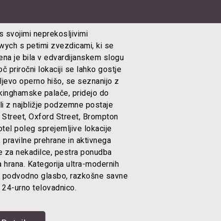
s svojimi neprekosljivimi
ych s petimi zvezdicami, ki se
ena je bila v edvardijanskem slogu
oč priročni lokaciji se lahko gostje
ljevo operno hišo, se seznanijo z
ckinghamske palače, pridejo do
li z najbližje podzemne postaje
 Street, Oxford Street, Brompton
tel poleg sprejemljive lokacije
, pravilne prehrane in aktivnega
be za nekadilce, pestra ponudba
a hrana. Kategorija ultra-modernih
s podvodno glasbo, razkošne savne
in 24-urno telovadnico.