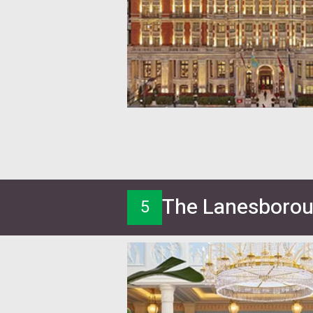
The Lanesboroug
5