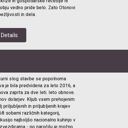
rize in gospodarske recesije ni
dobju vedno pride belo. Zato Otonovi
žljivosti in dela.
Details
kturni slog stavbe se popolnoma
a je bila predvidena za leto 2016, a
va zaprta za dve leti. leto obnove.
nov dolarjev. Kljub vsem prehojenim
riljubljenih in priljubljenih krajev
68 sobami različnih kategorij,
okusijo najboljšo nacionalno kuhinjo v
a zvezdicama - po naročilu je možno