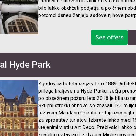
Otonovim sinovom in vnukom v času naftne k
bilo lahko obdržati podjetja, a po črnem ob
potomci danes žanjejo sadove njihove potrpe
See offers
al Hyde Park
Zgodovina hotela sega v leto 1889. Arhite
prilega kraljevemu Hyde Parku: večja prenov
po obsežnem požaru leta 2018 je bila ustano
Skupni stroški obnove so znašali 123 milijo
težavam Mandarin Oriental ostaja eno najbolj p
za sprostitev turistov. Izbirate lahko med 1
urejenimi v stilu Art Deco. Prebivalci lahko 
značilni restavraciji z dvema Michelinovim