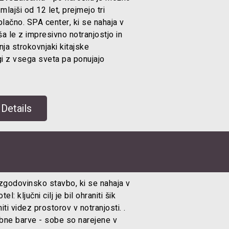
, mlajši od 12 let, prejmejo tri
ačno. SPA center, ki se nahaja v
 le z impresivno notranjostjo in
ja strokovnjaki kitajske
gi z vsega sveta pa ponujajo
Details
zgodovinsko stavbo, ki se nahaja v
: ključni cilj je bil ohraniti šik
ti videz prostorov v notranjosti. .
bne barve - sobe so narejene v