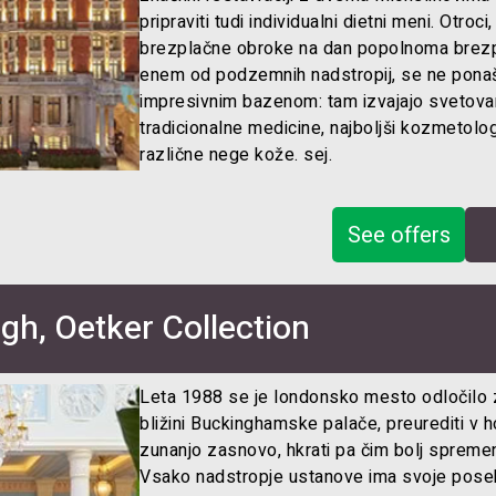
pripraviti tudi individualni dietni meni. Otroci
brezplačne obroke na dan popolnoma brezpl
enem od podzemnih nadstropij, se ne ponaša
impresivnim bazenom: tam izvajajo svetovan
tradicionalne medicine, najboljši kozmetolo
različne nege kože. sej.
See offers
h, Oetker Collection
Leta 1988 se je londonsko mesto odločilo 
bližini Buckinghamske palače, preurediti v hotel
zunanjo zasnovo, hkrati pa čim bolj spremeni
Vsako nadstropje ustanove ima svoje pose