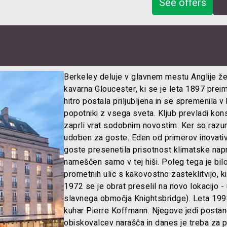
See offers
Berkeley deluje v glavnem mestu Anglije že 
kavarna Gloucester, ki se je leta 1897 prei
hitro postala priljubljena in se spremenila v
popotniki z vsega sveta. Kljub prevladi kons
zaprli vrat sodobnim novostim. Ker so razum
udoben za goste. Eden od primerov inovativn
goste presenetila prisotnost klimatske nap
nameščen samo v tej hiši. Poleg tega je bil
prometnih ulic s kakovostno zasteklitvijo, ki
1972 se je obrat preselil na novo lokacijo - 
slavnega območja Knightsbridge). Leta 199
kuhar Pierre Koffmann. Njegove jedi postanej
obiskovalcev narašča in danes je treba za pr