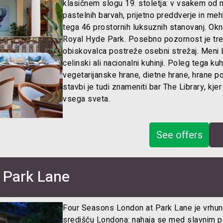
klasičnem slogu 19. stoletja: v vsakem od nj
pastelnih barvah, prijetno preddverje in me
tega 46 prostornih luksuznih stanovanj. Ok
Royal Hyde Park. Posebno pozornost je tre
obiskovalca postreže osebni strežaj. Meni 
celinski ali nacionalni kuhinji. Poleg tega k
vegetarijanske hrane, dietne hrane, hrane po
stavbi je tudi znameniti bar The Library, kje
vsega sveta.
See offers
 Park Lane
Four Seasons London at Park Lane je vrhun
središču Londona: nahaja se med slavnim 