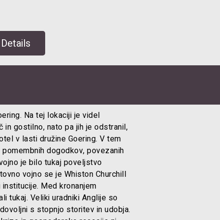
Details
ring. Na tej lokaciji je videl
 in gostilno, nato pa jih je odstranil,
otel v lasti družine Goering. V tem
ko pomembnih dogodkov, povezanih
jno je bilo tukaj poveljstvo
tovno vojno se je Whiston Churchill
i institucije. Med kronanjem
i tukaj. Veliki uradniki Anglije so
dovoljni s stopnjo storitev in udobja.