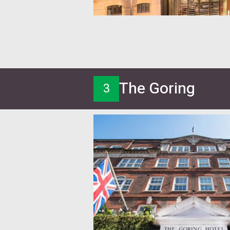
The Goring
3