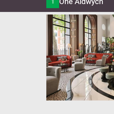
One Aldwych
1