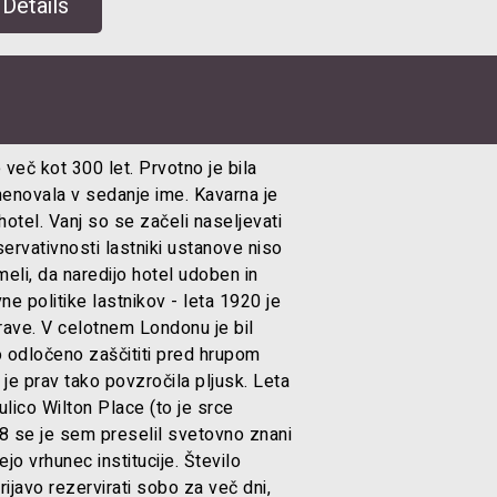
Details
več kot 300 let. Prvotno je bila
menovala v sedanje ime. Kavarna je
 hotel. Vanj so se začeli naseljevati
ervativnosti lastniki ustanove niso
eli, da naredijo hotel udoben in
e politike lastnikov - leta 1920 je
rave. V celotnem Londonu je bil
o odločeno zaščititi pred hrupom
 je prav tako povzročila pljusk. Leta
ulico Wilton Place (to je srce
8 se je sem preselil svetovno znani
o vrhunec institucije. Število
ijavo rezervirati sobo za več dni,