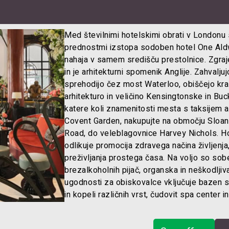
Med številnimi hotelskimi obrati v Londonu 
prednostmi izstopa sodoben hotel One Aldw
nahaja v samem središču prestolnice. Zgraj
in je arhitekturni spomenik Anglije. Zahvaljuj
sprehodijo čez most Waterloo, obiščejo kra
arhitekturo in veličino Kensingtonske in Bu
katere koli znamenitosti mesta s taksijem a
Covent Garden, nakupujte na območju Sloan
Road, do veleblagovnice Harvey Nichols. Ho
odlikuje promocija zdravega načina življenja
preživljanja prostega časa. Na voljo so so
brezalkoholnih pijač, organska in neškodljiv
ugodnosti za obiskovalce vključuje bazen 
in kopeli različnih vrst, čudovit spa center 