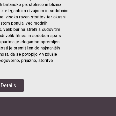
i britanske prestolnice in bližina
e z elegantnim dizajnom in sodobnim
, visoka raven storitev ter okusni
 Gostom ponuja: več modnih
o, velik bar na strehi s čudovitim
di velik fitnes in sodoben spa s
apartma je elegantno opremljen.
osti je premišljen do najmanjših
nost, da se potopijo v vzdušje
odgovorno, prijazno, storitve
Details