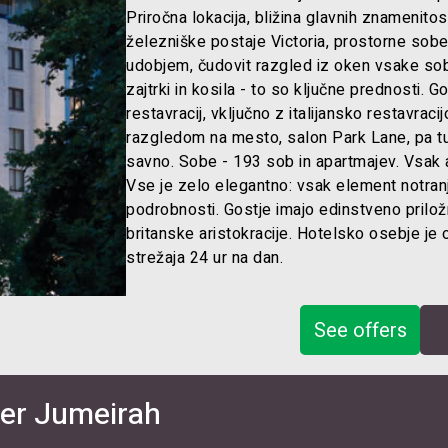
Priročna lokacija, bližina glavnih znamenitost
železniške postaje Victoria, prostorne sob
udobjem, čudovit razgled iz oken vsake sobe
zajtrki in kosila - to so ključne prednosti.
restavracij, vključno z italijansko restavracij
razgledom na mesto, salon Park Lane, pa tu
savno. Sobe - 193 sob in apartmajev. Vsak 
Vse je zelo elegantno: vsak element notranj
podrobnosti. Gostje imajo edinstveno prilož
britanske aristokracije. Hotelsko osebje je 
strežaja 24 ur na dan.
See offers
wer Jumeirah