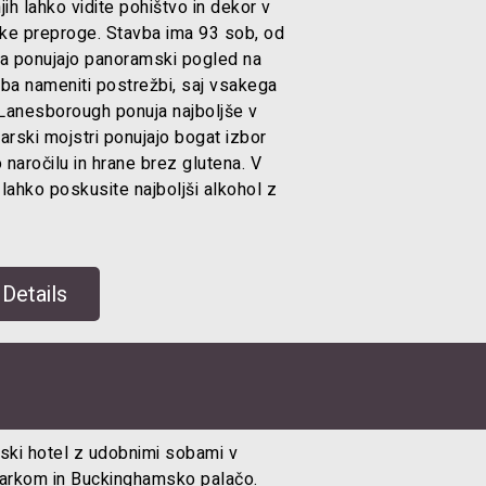
ih lahko vidite pohištvo in dekor v
hke preproge. Stavba ima 93 sob, od
na ponujajo panoramski pogled na
ba nameniti postrežbi, saj vsakega
Lanesborough ponuja najboljše v
uharski mojstri ponujajo bogat izbor
 naročilu in hrane brez glutena. V
r lahko poskusite najboljši alkohol z
Details
ski hotel z udobnimi sobami v
parkom in Buckinghamsko palačo.