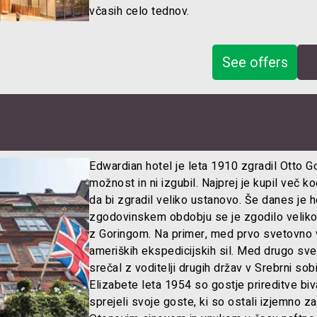
včasih celo tednov.
See offers
Edwardian hotel je leta 1910 zgradil Otto Goe
možnost in ni izgubil. Najprej je kupil več koč
da bi zgradil veliko ustanovo. Še danes je h
zgodovinskem obdobju se je zgodilo veli
z Goringom. Na primer, med prvo svetovno vo
ameriških ekspedicijskih sil. Med drugo sve
srečal z voditelji drugih držav v Srebrni sob
Elizabete leta 1954 so gostje prireditve bival
sprejeli svoje goste, ki so ostali izjemno za